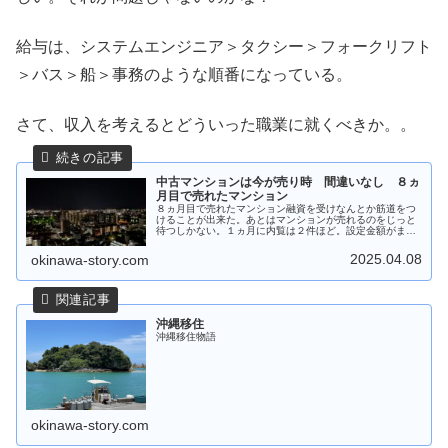
給与は、システムエンジニア＞タクシー＞フォークリフト
＞バス＞船＞事務のような順番になっている。
さて、収入を考えるとどういった職業に就くべきか。。
中古マンションは今が売り時 間違いなし ８ヵ
月目で売れたマンション
８ヵ月目で売れたマンション融資を受けなんとか筋道をつ
けることが出来た。あとはマンションが売れるのをじっと
待つしかない。１ヵ月に内覧は２件ほど。設定金額がまだ
高いのか。なかなか売れないので、専任契約が切れるタイ
ミングで別の不動産屋に変えようと...
2025.04.08
okinawa-story.com
沖縄移住
沖縄移住物語
okinawa-story.com