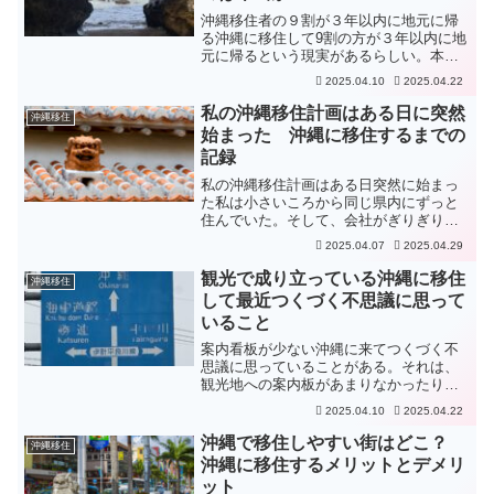
沖縄移住者の９割が３年以内に地元に帰
る沖縄に移住して9割の方が３年以内に地
元に帰るという現実があるらしい。本
当？沖縄から帰る人は、「沖縄の人と合
2025.04.10
2025.04.22
わなかった」という理由が大半を占める
のらしいが、実際に住んでみると、もと
私の沖縄移住計画はある日に突然
沖縄移住
もと沖縄の人よりも移住者...
始まった 沖縄に移住するまでの
記録
私の沖縄移住計画はある日突然に始まっ
た私は小さいころから同じ県内にずっと
住んでいた。そして、会社がぎりぎりの
所でまわっていたので、なんとかこのま
2025.04.07
2025.04.29
ま老後を迎えるのだろうと思っていた。
しかし、予期せぬことが突然起こる。簡
観光で成り立っている沖縄に移住
沖縄移住
単に言うと、私の人生にお...
して最近つくづく不思議に思って
いること
案内看板が少ない沖縄に来てつくづく不
思議に思っていることがある。それは、
観光地への案内板があまりなかったり、
あっても日で焼けて真っ白くなって読め
2025.04.10
2025.04.22
なかったり、看板が小さかったり、観光
地へ向かう歩道は雑草まみれだったりす
沖縄で移住しやすい街はどこ？
沖縄移住
ることだ。もう少し案内板...
沖縄に移住するメリットとデメリ
ット