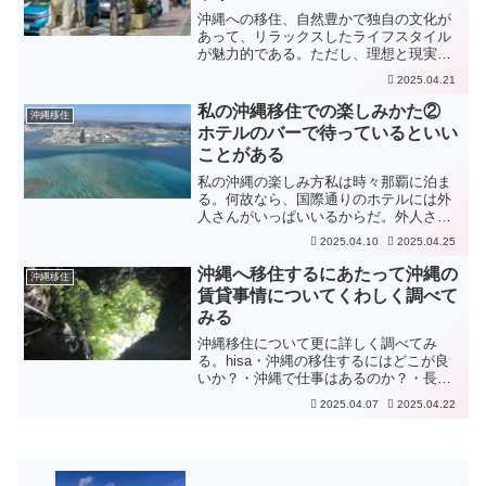
沖縄への移住、自然豊かで独自の文化が
あって、リラックスしたライフスタイル
が魅力的である。ただし、理想と現実の
ギャップもあるので、メリット・デメリ
2025.04.21
ットを両方しっかり把握するのが大事で
ある。事前にいろいろな地域をリサーチ
私の沖縄移住での楽しみかた②
沖縄移住
してまわることをお勧めす...
ホテルのバーで待っているといい
ことがある
私の沖縄の楽しみ方私は時々那覇に泊ま
る。何故なら、国際通りのホテルには外
人さんがいっぱいいるからだ。外人さん
と、言ってもアジア圏の人には話しかけ
2025.04.10
2025.04.25
ない。何故なら、なんか怖いから。ター
ゲットはヨーロッパ圏やアメリカの人達
沖縄へ移住するにあたって沖縄の
沖縄移住
である。外人さんも何故か...
賃貸事情についてくわしく調べて
みる
沖縄移住について更に詳しく調べてみ
る。hisa・沖縄の移住するにはどこが良
いか？・沖縄で仕事はあるのか？・長い
事住んでいた場所を離れてやっていける
2025.04.07
2025.04.22
のか？・沖縄の家賃はどれ位？・沖縄に
車は持ってゆく方がよいか？・etc沖縄移
住、考えれば考える...