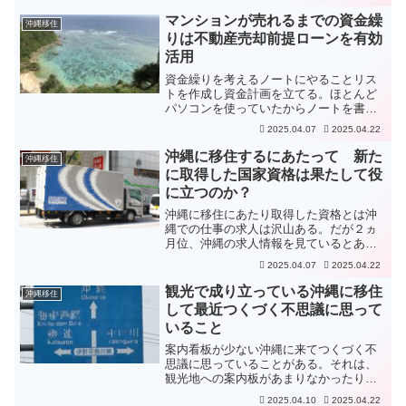
ットを両方しっかり把握するのが大事で
ある。事前にいろいろな地域をリサーチ
マンションが売れるまでの資金繰
沖縄移住
してまわることをお勧めす...
りは不動産売却前提ローンを有効
活用
資金繰りを考えるノートにやることリス
トを作成し資金計画を立てる。ほとんど
パソコンを使っていたからノートを書く
なんて久しぶりだ。とりあえず、何件も
2025.04.07
2025.04.22
銀行へ融資の相談をしてみたが断られ
た。売り上げが良い時は借りてくれと言
沖縄に移住するにあたって 新た
沖縄移住
い、苦しい時には借りること...
に取得した国家資格は果たして役
に立つのか？
沖縄に移住にあたり取得した資格とは沖
縄での仕事の求人は沢山ある。だが２ヵ
月位、沖縄の求人情報を見ているとあま
り変わっていないことに気づく。今まで
2025.04.07
2025.04.22
はシステムエンジニアとして働いて来た
が、長い人生ずっと続けられるとは思わ
観光で成り立っている沖縄に移住
沖縄移住
ない。そう考えると、沖縄...
して最近つくづく不思議に思って
いること
案内看板が少ない沖縄に来てつくづく不
思議に思っていることがある。それは、
観光地への案内板があまりなかったり、
あっても日で焼けて真っ白くなって読め
2025.04.10
2025.04.22