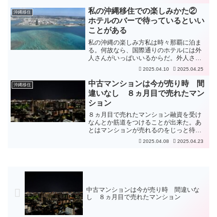
なかったり、看板が小さかったり、観光
地へ向かう歩道は雑草まみれだったりす
私の沖縄移住での楽しみかた②
沖縄移住
ることだ。もう少し案内板...
ホテルのバーで待っているといい
ことがある
私の沖縄の楽しみ方私は時々那覇に泊ま
る。何故なら、国際通りのホテルには外
人さんがいっぱいいるからだ。外人さん
と、言ってもアジア圏の人には話しかけ
2025.04.10
2025.04.25
ない。何故なら、なんか怖いから。ター
ゲットはヨーロッパ圏やアメリカの人達
中古マンションは今が売り時 間
沖縄移住
である。外人さんも何故か...
違いなし ８ヵ月目で売れたマン
ション
８ヵ月目で売れたマンション融資を受け
なんとか筋道をつけることが出来た。あ
とはマンションが売れるのをじっと待つ
しかない。１ヵ月に内覧は２件ほど。設
2025.04.08
2025.04.23
定金額がまだ高いのか。なかなか売れな
いので、専任契約が切れるタイミングで
別の不動産屋に変えようと...
中古マンションは今が売り時 間違いな
し ８ヵ月目で売れたマンション