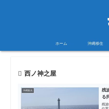
ホーム
沖縄移住
西ノ神之屋
残
沖縄観光
る
残波
位置