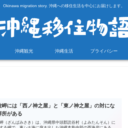
Okinawa migration story. 沖縄への移住生活を中心にお届けします。
沖縄観光
沖縄生活
プライバシー
波岬には「西ノ神之屋」と「東ノ神之屋」の対にな
拝所がある
岬（ざんぱみさき）は、沖縄県中頭郡読谷村（よみたんそん）に
する岬で、東シナ海に突き出した沖縄本島中部の西海岸にある。