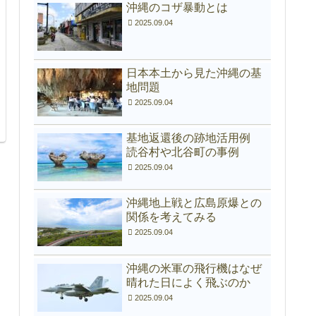
沖縄のコザ暴動とは
2025.09.04
日本本土から見た沖縄の基
地問題
2025.09.04
基地返還後の跡地活用例
読谷村や北谷町の事例
2025.09.04
沖縄地上戦と広島原爆との
関係を考えてみる
2025.09.04
沖縄の米軍の飛行機はなぜ
晴れた日によく飛ぶのか
2025.09.04