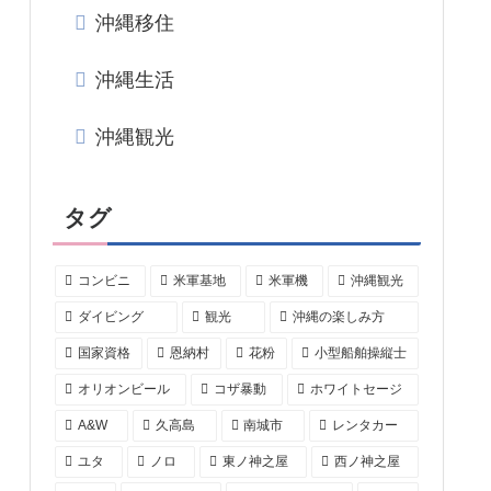
沖縄移住
沖縄生活
沖縄観光
タグ
コンビニ
米軍基地
米軍機
沖縄観光
ダイビング
観光
沖縄の楽しみ方
国家資格
恩納村
花粉
小型船舶操縦士
オリオンビール
コザ暴動
ホワイトセージ
A&W
久高島
南城市
レンタカー
ユタ
ノロ
東ノ神之屋
西ノ神之屋