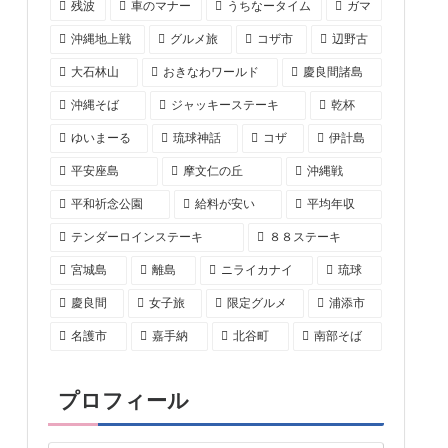
残波
車のマナー
うちなータイム
ガマ
沖縄地上戦
グルメ旅
コザ市
辺野古
大石林山
おきなわワールド
慶良間諸島
沖縄そば
ジャッキーステーキ
乾杯
ゆいまーる
琉球神話
コザ
伊計島
平安座島
摩文仁の丘
沖縄戦
平和祈念公園
給料が安い
平均年収
テンダーロインステーキ
８８ステーキ
宮城島
離島
ニライカナイ
琉球
慶良間
女子旅
限定グルメ
浦添市
名護市
嘉手納
北谷町
南部そば
プロフィール