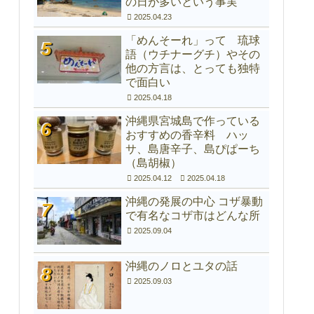
の日が多いという事実
2025.04.23
「めんそーれ」って 琉球
語（ウチナーグチ）やその
他の方言は、とっても独特
で面白い
2025.04.18
沖縄県宮城島で作っている
おすすめの香辛料 ハッ
サ、島唐辛子、島ぴぱーち
（島胡椒）
2025.04.12
2025.04.18
沖縄の発展の中心 コザ暴動
で有名なコザ市はどんな所
2025.09.04
沖縄のノロとユタの話
2025.09.03