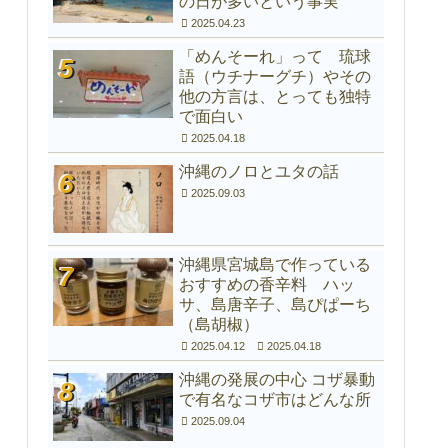
の日が多いという事実
2025.04.23
「めんそーれ」って 琉球
語（ウチナーグチ）やその
他の方言は、とっても独特
で面白い
2025.04.18
沖縄のノロとユタの話
2025.09.03
沖縄県宮城島で作っている
おすすめの香辛料 ハッ
サ、島唐辛子、島ぴぱーち
（島胡椒）
2025.04.12
2025.04.18
沖縄の発展の中心 コザ暴動
で有名なコザ市はどんな所
2025.09.04