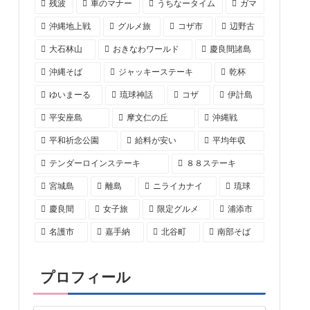
残波
車のマナー
うちなータイム
ガマ
沖縄地上戦
グルメ旅
コザ市
辺野古
大石林山
おきなわワールド
慶良間諸島
沖縄そば
ジャッキーステーキ
乾杯
ゆいまーる
琉球神話
コザ
伊計島
平安座島
摩文仁の丘
沖縄戦
平和祈念公園
給料が安い
平均年収
テンダーロインステーキ
８８ステーキ
宮城島
離島
ニライカナイ
琉球
慶良間
女子旅
限定グルメ
浦添市
名護市
嘉手納
北谷町
南部そば
プロフィール