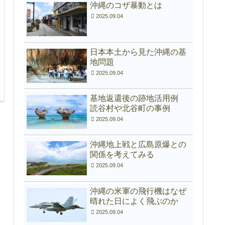
沖縄のコザ暴動とは
2025.09.04
日本本土から見た沖縄の基
地問題
2025.09.04
基地返還後の跡地活用例
読谷村や北谷町の事例
2025.09.04
沖縄地上戦と広島原爆との
関係を考えてみる
2025.09.04
沖縄の米軍の飛行機はなぜ
晴れた日によく飛ぶのか
2025.09.04