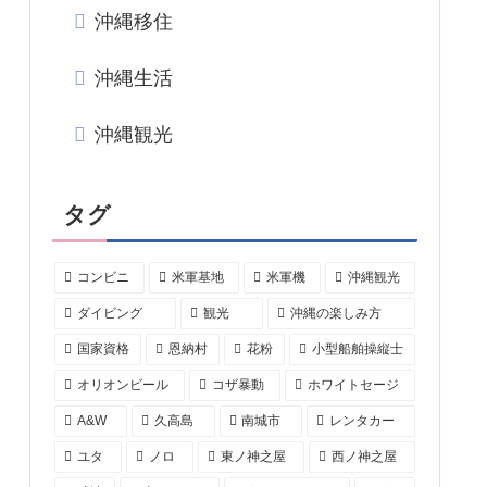
沖縄移住
沖縄生活
沖縄観光
タグ
コンビニ
米軍基地
米軍機
沖縄観光
ダイビング
観光
沖縄の楽しみ方
国家資格
恩納村
花粉
小型船舶操縦士
オリオンビール
コザ暴動
ホワイトセージ
A&W
久高島
南城市
レンタカー
ユタ
ノロ
東ノ神之屋
西ノ神之屋